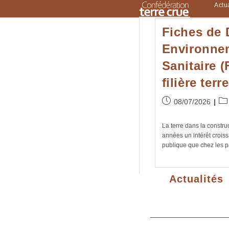
Skip
Actua
to
content
Fiches de 
Environnem
Sanitaire 
filière terr
Publication
Pos
08/07/2026
publiée :
cat
La terre dans la constr
années un intérêt crois
publique que chez les pa
Actualités