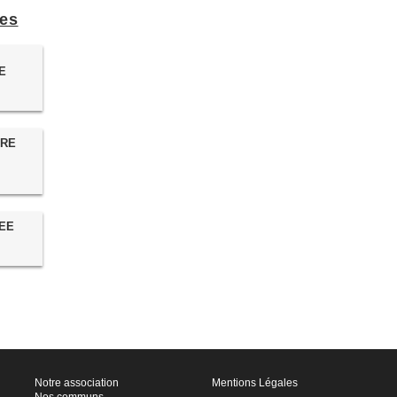
tes
E
RRE
LÉE
Notre association
Mentions Légales