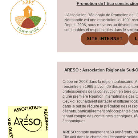
Promotion de l’Eco-constructi
L’Association Régionale de Promotion de l’
Normandie est une association loi 1901 reco
Depuis 2006, nous œuvrons au développem
soutenables et responsables dans le secteu
SITE INTERNET
L
ARESO : Association Régionale Sud-O
Créée en 2003 dans la région toulousaine, 
rencontre en 1999 à Lyon de douze auto-cons
professionnels de la construction en terre c
d’une première Réunion Internationale des Co
Ceux-ci souhaitaient partager et diffuser loc
dans le but de réduire la prédation des resso
déchets, particulièrement préoccupantes dans
tenant compte des contraintes techniques, ré
économiques.
ARESO
compte maintenant 60 adhérents, réu
Elle agit dans le champ de l’économie solidair