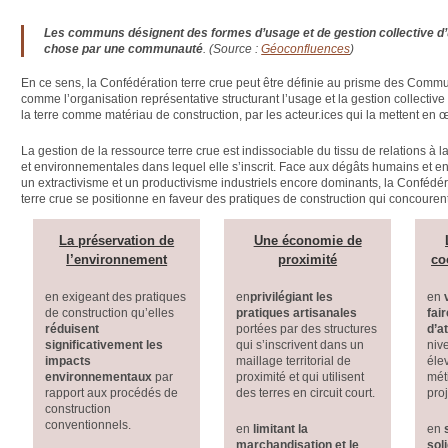
Les communs désignent des formes d’usage et de gestion collective d
chose par une communauté
. (Source :
Géoconfluences
)
En ce sens, la Confédération terre crue peut être définie au prisme des Commu
comme l’organisation représentative structurant l’usage et la gestion collective
la terre comme matériau de construction, par les acteur.ices qui la mettent en 
La gestion de la ressource terre crue est indissociable du tissu de relations à 
et environnementales dans lequel elle s’inscrit. Face aux dégâts humains et
un extractivisme et un productivisme industriels encore dominants, la Confédér
terre crue se positionne en faveur des pratiques de construction qui concouren
La préservation de
Une économie de
l’environnement
proximité
co
en exigeant des pratiques
en
privilégiant les
en
de construction qu’elles
pratiques artisanales
fai
réduisent
portées par des structures
d’at
significativement les
qui s’inscrivent dans un
niv
impacts
maillage territorial de
éle
environnementaux
par
proximité et qui utilisent
mét
rapport aux procédés de
des terres en circuit court.
proj
construction
conventionnels.
en
limitant la
en
marchandisation et le
sol