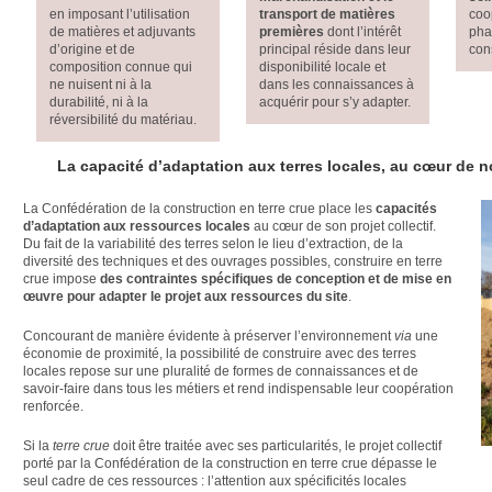
en imposant l’utilisation
transport de matières
coo
de matières et adjuvants
premières
dont l’intérêt
pha
d’origine et de
principal réside dans leur
con
composition connue qui
disponibilité locale et
ne nuisent ni à la
dans les connaissances à
durabilité, ni à la
acquérir pour s’y adapter.
réversibilité du matériau.
La capacité d’adaptation aux terres locales
, au cœur de no
La Confédération de la construction en terre crue place les
capacités
d’adaptation aux ressources locales
au cœur de son projet collectif.
Du fait de la variabilité des terres selon le lieu d’extraction, de la
diversité des techniques et des ouvrages possibles, construire en terre
crue impose
des contraintes spécifiques de conception et de mise en
œuvre pour adapter le projet aux ressources du site
.
Concourant de manière évidente à préserver l’environnement
via
une
économie de proximité, la possibilité de construire avec des terres
locales repose sur une pluralité de formes de connaissances et de
savoir-faire dans tous les métiers et rend indispensable leur coopération
renforcée.
Si la
terre crue
doit être traitée avec ses particularités, le projet collectif
porté par la Confédération de la construction en terre crue dépasse le
seul cadre de ces ressources : l’attention aux spécificités locales