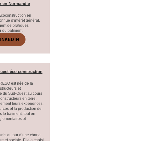
on en Normandie
Ecoconstruction en
nnue d’intérêt général.
ent de pratiques
r du bâtiment.
INKEDIN
uest éco-construction
ARESO est née de la
tructeurs et
rue du Sud-Ouest au cours
nstructeurs en terre.
alement leurs expériences,
urces et la production de
 le bâtiment, tout en
glementaires et
nis autour d’une charte.
e et sociale. Elle a choisi