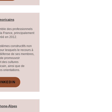
rmoricains
ble des professionnels
 la France, principalement
créé en 2012.
ystèmes constructifs non
pour lesquels le recours à
la défense de ses membres,
, de promouvoir
et des cultures
icain, ainsi que de
es orientations.
INKEDIN
Rhone-Alpes