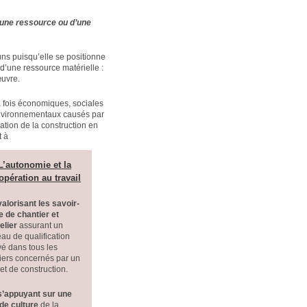
’une ressource ou d’une
ns puisqu’elle se positionne
 d’une ressource matérielle :
œuvre.
la fois économiques, sociales
 environnementaux causés par
ation de la construction en
t à
L’autonomie et la
opération au travail
valorisant les savoir-
re de chantier et
elier
assurant un
eau de qualification
vé dans tous les
iers concernés par un
et de construction.
s’appuyant sur une
ide culture
de la