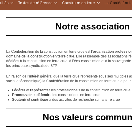
lités
Textes de référence
Construire en terre
La Confédérati
Notre association
La Confédération de la construction en terre crue est l’
organisation profession
domaine de la construction en terre crue
. Elle rassemble des associations ré
dédiées à la construction en terre crue, à l’éco-construction et à la sauvegarde
les principaux syndicats du BTP.
En raison de l’intérêt général que la terre crue représente sous ses multiples 
social et économique) la Confédération de la construction en terre crue a pour
Fédérer
et
représenter
les professionnels de la construction en terre crue
Promouvoir
et
défendre
les constructions en terre crue
Soutenir
et
contribuer
à des activités de recherche sur la terre crue
Nos valeurs commu