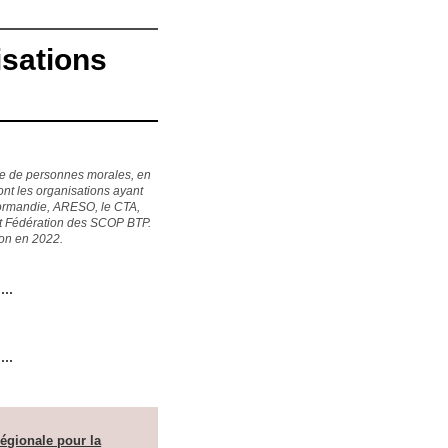
sations
uée de personnes morales, en
nt les organisations ayant
Normandie, ARESO, le CTA,
et Fédération des SCOP BTP.
tion en 2022.
égionale pour la