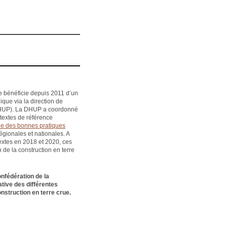
e bénéficie depuis 2011 d’un
ique via la direction de
(DHUP). La DHUP a coordonné
 textes de référence
e des bonnes pratiques
égionales et nationales. A
textes en 2018 et 2020, ces
 de la construction en terre
nfédération de la
ative des différentes
nstruction en terre crue.