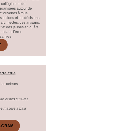
 collégiale et de
organisées autour de
nt ouvertes à tous,
 actions et les décisions
architectes, des artisans,
t et des jeunes en quête
nt dans l’éco-
sant•es.
T
terre crue
 les acteurs
ire et des cultures
e matière à bâtir
AGRAM