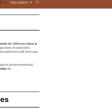
Toggle
on
Nos actions
website
search
nelle de référence dans le
gionales et nationales
 du patrimoine bâti ainsi que
aspects (environnemental,
objet
de :
nes