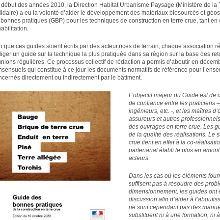
 début des années 2010, la Direction Habitat Urbanisme Paysage (Ministère de la 
lidaire) a eu la volonté d’aider le développement des matériaux biosourcés et géos
 bonnes pratiques (GBP) pour les techniques de construction en terre crue, tant en
abilitation.
in que ces guides soient écrits par des acteur.rices de terrain, chaque association 
iger un guide sur la technique la plus pratiquée dans sa région sur la base des reto
unions régulières. Ce processus collectif de rédaction a permis d’aboutir en décem
nsensuels qui constitue à ce jour les documents normatifs de référence pour l’ens
ncernés directement ou indirectement par le bâtiment.
L’objectif majeur du Guide est de 
de confiance entre les praticiens 
ingénieurs, etc. -, et les maîtres 
assureurs et autres professionnels
des ouvrages en terre crue. Les gu
de la qualité des réalisations. Le
crue tient en effet à la co-réalisat
partenariat établi le plus en amont
acteurs.
Dans les cas où les éléments fourn
suffisent pas à résoudre des prob
dimensionnement, les guides ont é
discussion afin d’aider à l’abouti
ne sont cependant pas des manue
substituent ni à une formation, ni 