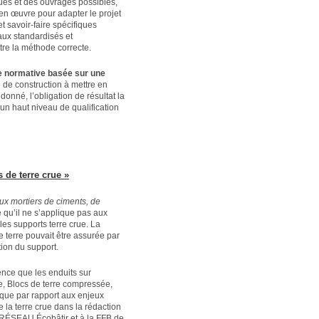
niques et des ouvrages possibles,
 en œuvre pour adapter le projet
t savoir-faire spécifiques
aux standardisés et
tre la méthode correcte.
 normative basée sur une
e de construction à mettre en
nné, l’obligation de résultat la
 un haut niveau de qualification
 de terre crue »
ux mortiers de ciments, de
 qu’il ne s’applique pas aux
les supports terre crue. La
e terre pouvait être assurée par
tion du support.
nce que les enduits sur
re, Blocs de terre compressée,
, que par rapport aux enjeux
e la terre crue dans la rédaction
u RÉSEAU Écobâtir et à la FFB de