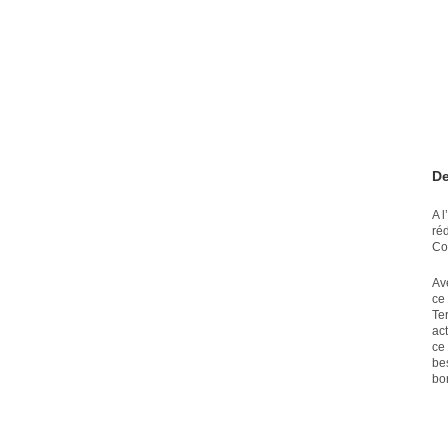
De
A 
ré
Co
Av
ce
Ter
act
ce
be
bo