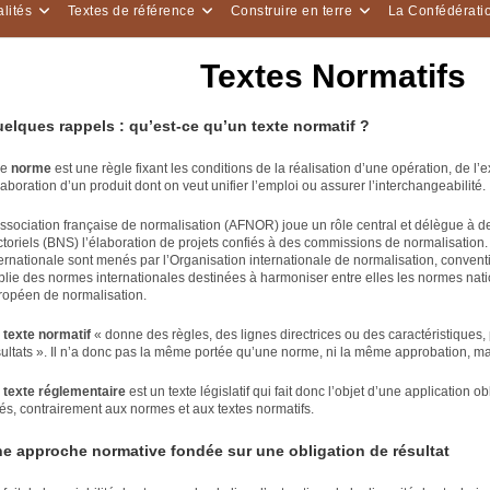
lités
Textes de référence
Construire en terre
La Confédérati
Textes Normatifs
elques rappels : qu’est-ce qu’un texte normatif ?
ne
norme
est une règle fixant les conditions de la réalisation d’une opération, de l’
laboration d’un produit dont on veut unifier l’emploi ou assurer l’interchangeabilité.
association française de normalisation (AFNOR) joue un rôle central et délègue à 
ctoriels (BNS) l’élaboration de projets confiés à des commissions de normalisation.
ternationale sont menés par l’Organisation internationale de normalisation, conven
blie des normes internationales destinées à harmoniser entre elles les normes natio
ropéen de normalisation.
n
texte normatif
« donne des règles, des lignes directrices ou des caractéristiques, 
sultats ». Il n’a donc pas la même portée qu’une norme, ni la même approbation, mai
n
texte réglementaire
est un texte législatif qui fait donc l’objet d’une application 
sés, contrairement aux normes et aux textes normatifs.
e approche normative fondée sur une obligation de résultat