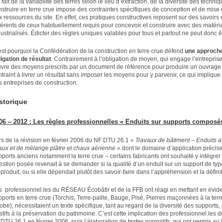
fait de la variabilité des terres selon le lieu d’extraction, de la diversité des tech
nstruire en terre crue impose des contraintes spécifiques de conception et de mise
 ressources du site. En effet, ces pratiques constructives reposent sur des savoirs e
fférents de ceux habituellement requis pour concevoir et construire avec des matéri
ustrialisés. Édicter des règles uniques valables pour tous et partout ne peut donc ê
est pourquoi la Confédération de la construction en terre crue défend
une approche
ligation de résultat
. Contrairement à l’obligation de moyen, qui engage l’entrepris
vre des moyens prescrits par un document de référence pour produire un ouvrage do
traint à livrer un résultat sans imposer les moyens pour y parvenir, ce qui implique
s entreprises de construction.
storique
06 – 2012 : Les règles professionnelles « Enduits sur supports composés
rs de la révision en février 2006 du NF DTU 26.1
« Travaux de bâtiment – Enduits a
aux et de mélange plâtre et chaux aérienne »
dont le domaine d’application précise
ports anciens notamment la terre crue – certains fabricants ont souhaité y intégrer 
estion posée revenait à se demander si la qualité d’un enduit sur un support de typ
produit, ou si elle dépendait plutôt des savoir-faire dans l’appréhension et la défini
s professionnel.les du RÉSEAU Écobâtir et de la FFB ont réagi en mettant en évide
pports en terre crue (Torchis, Terre-paille, Bauge, Pisé, Pierres maçonnées à la ter
obe), nécessitaient un texte spécifique, tant au regard de la diversité des supports
atifs à la préservation du patrimoine. C’est cette implication des professionnel.les d
 DTU 26.1 en février 2006, puis l’élaboration de textes normatifs, qui ont permis a