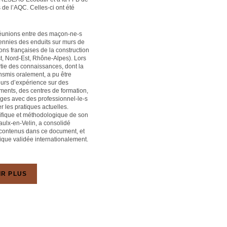
 de l’AQC. Celles-ci ont été
réunions entre des maçon-ne-s
cennies des enduits sur murs de
ons françaises de la construction
t, Nord-Est, Rhône-Alpes). Lors
tie des connaissances, dont la
ansmis oralement, a pu être
ours d’expérience sur des
ents, des centres de formation,
ges avec des professionnel-le-s
r les pratiques actuelles.
tifique et méthodologique de son
aulx-en-Velin, a consolidé
n contenus dans ce document, et
fique validée internationalement.
IR PLUS