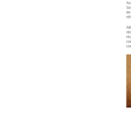
Au
So
de
réh
Af
réd
ré
co
co