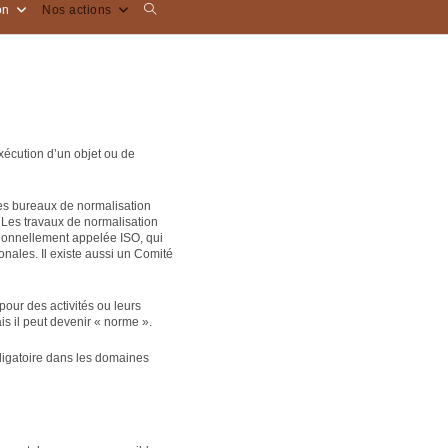
Toggle
on
Nos actions
website
search
exécution d’un objet ou de
des bureaux de normalisation
 Les travaux de normalisation
tionnellement appelée ISO, qui
nales. Il existe aussi un Comité
pour des activités ou leurs
s il peut devenir « norme ».
obligatoire dans les domaines