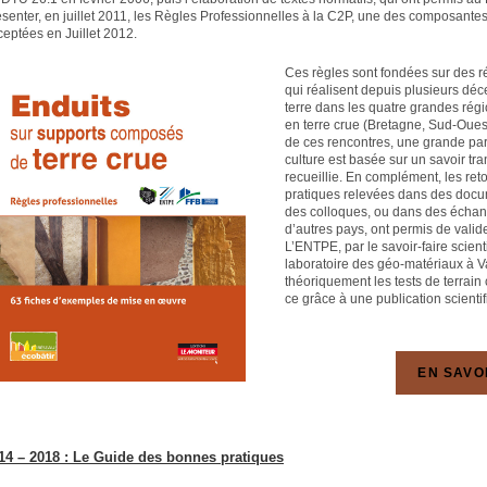
ésenter, en juillet 2011, les Règles Professionnelles à la C2P, une des composantes
ceptées en Juillet 2012.
Ces règles sont fondées sur des 
qui réalisent depuis plusieurs dé
terre dans les quatre grandes régi
en terre crue (Bretagne, Sud-Oues
de ces rencontres, une grande par
culture est basée sur un savoir tr
recueillie. En complément, les ret
pratiques relevées dans des docum
des colloques, ou dans des échan
d’autres pays, ont permis de valide
L’ENTPE, par le savoir-faire scien
laboratoire des géo-matériaux à V
théoriquement les tests de terrai
ce grâce à une publication scienti
EN SAVO
14 – 2018 : Le Guide des bonnes pratiques