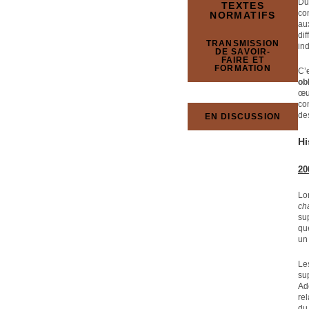
Du 
TEXTES
co
NORMATIFS
aux
di
TRANSMISSION
ind
DE SAVOIR-
FAIRE ET
FORMATION
C’
ob
œu
con
de
EN DISCUSSION
Hi
20
Lo
ch
sup
qu
un 
Le
su
Ad
rel
du