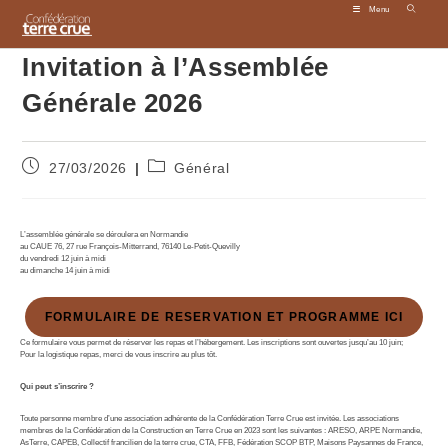
Skip
Menu
to
content
Invitation à l’Assemblée
Générale 2026
Publication
Post
27/03/2026
Général
publiée :
category:
L’assemblée générale se déroulera en Normandie
au CAUE 76, 27 rue François-Mitterrand, 76140 Le-Petit-Quevilly
du vendredi 12 juin à midi
au dimanche 14 juin à midi
FORMULAIRE DE RESERVATION ET PROGRAMME ICI
Ce formulaire vous permet de réserver les repas et l’hébergement. Les inscriptions sont ouvertes jusqu’au 10 juin;
Pour la logistique repas, merci de vous inscrire au plus tôt.
Qui peut s’inscrire ?
Toute personne membre d’une association adhérente de la Confédération Terre Crue est invitée. Les associations
membres de la Confédération de la Construction en Terre Crue en 2023 sont les suivantes : ARESO, ARPE Normandie,
AsTerre, CAPEB, Collectif francilien de la terre crue, CTA, FFB, Fédération SCOP BTP, Maisons Paysannes de France,