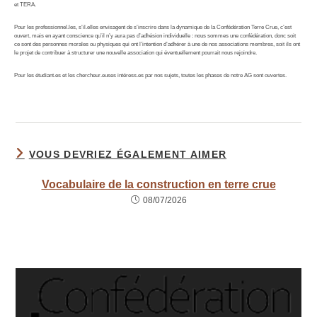
et TERA.
Pour les professionnel.les, s’il.elles envisagent de s’inscrire dans la dynamique de la Confédération Terre Crue, c’est
ouvert, mais en ayant conscience qu’il n’y aura pas d’adhésion individuelle : nous sommes une confédération, donc soit
ce sont des personnes morales ou physiques qui ont l’intention d’adhérer à une de nos associations membres, soit ils ont
le projet de contribuer à structurer une nouvelle association qui éventuellement pourrait nous rejoindre.
Pour les étudiant.es et les chercheur.euses intéress.es par nos sujets, toutes les phases de notre AG sont ouvertes.
VOUS DEVRIEZ ÉGALEMENT AIMER
Vocabulaire de la construction en terre crue
08/07/2026